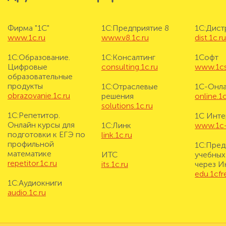
Фирма "1С"
1С:Предприятие 8
1С:Дис
www.1c.ru
www.v8.1c.ru
dist.1c.r
1С:Образование.
1С:Консалтинг
1Софт
Цифровые
consulting.1c.ru
www.1cs
образовательные
продукты
1С:Отраслевые
1С-Онл
obrazovanie.1c.ru
решения
online.1c
solutions.1c.ru
1С:Репетитор.
1С Инте
Онлайн курсы для
1С:Линк
www.1c-i
подготовки к ЕГЭ по
link.1c.ru
профильной
1С:Пред
математике
ИТС
учебных
repetitor.1c.ru
its.1c.ru
через И
edu.1cf
1С:Аудиокниги
audio.1c.ru