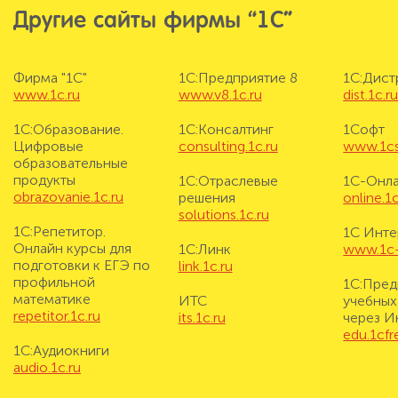
Другие сайты фирмы “1С”
Фирма "1С"
1С:Предприятие 8
1С:Дис
www.1c.ru
www.v8.1c.ru
dist.1c.r
1С:Образование.
1С:Консалтинг
1Софт
Цифровые
consulting.1c.ru
www.1cs
образовательные
продукты
1С:Отраслевые
1С-Онл
obrazovanie.1c.ru
решения
online.1c
solutions.1c.ru
1С:Репетитор.
1С Инте
Онлайн курсы для
1С:Линк
www.1c-i
подготовки к ЕГЭ по
link.1c.ru
профильной
1С:Пред
математике
ИТС
учебных
repetitor.1c.ru
its.1c.ru
через И
edu.1cf
1С:Аудиокниги
audio.1c.ru