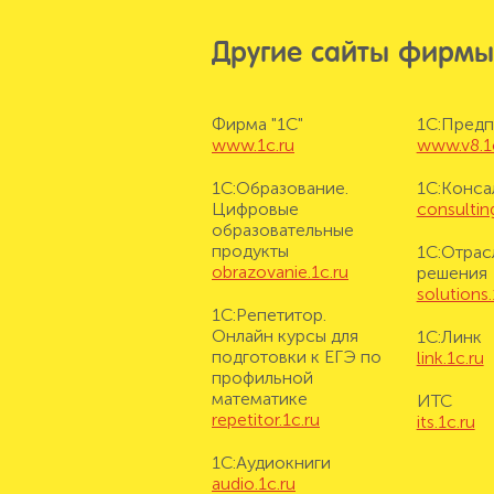
Другие сайты фирмы
Фирма "1С"
1С:Предп
www.1c.ru
www.v8.1
1С:Образование.
1С:Конса
Цифровые
consulting
образовательные
продукты
1С:Отрас
obrazovanie.1c.ru
решения
solutions.
1С:Репетитор.
Онлайн курсы для
1С:Линк
подготовки к ЕГЭ по
link.1c.ru
профильной
математике
ИТС
repetitor.1c.ru
its.1c.ru
1С:Аудиокниги
audio.1c.ru