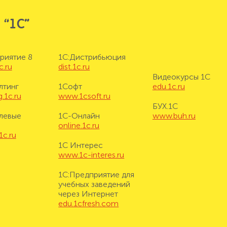
 “1С”
риятие 8
1С:Дистрибьюция
c.ru
dist.1c.ru
Видеокурсы 1С
лтинг
1Софт
edu.1c.ru
.1c.ru
www.1csoft.ru
БУХ.1С
левые
1С-Онлайн
www.buh.ru
online.1c.ru
1c.ru
1С Интерес
www.1c-interes.ru
1С:Предприятие для
учебных заведений
через Интернет
edu.1cfresh.com