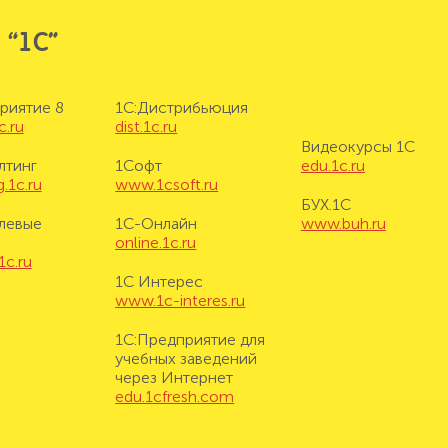
 “1С”
риятие 8
1С:Дистрибьюция
c.ru
dist.1c.ru
Видеокурсы 1С
лтинг
1Софт
edu.1c.ru
.1c.ru
www.1csoft.ru
БУХ.1С
левые
1С-Онлайн
www.buh.ru
online.1c.ru
1c.ru
1С Интерес
www.1c-interes.ru
1С:Предприятие для
учебных заведений
через Интернет
edu.1cfresh.com