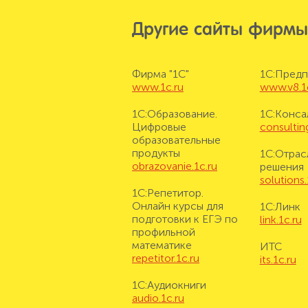
Другие сайты фирмы
Фирма "1С"
1С:Предп
www.1c.ru
www.v8.1
1С:Образование.
1С:Конса
Цифровые
consulting
образовательные
продукты
1С:Отрас
obrazovanie.1c.ru
решения
solutions.
1С:Репетитор.
Онлайн курсы для
1С:Линк
подготовки к ЕГЭ по
link.1c.ru
профильной
математике
ИТС
repetitor.1c.ru
its.1c.ru
1С:Аудиокниги
audio.1c.ru