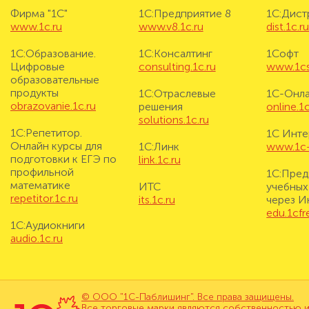
Фирма "1С"
1С:Предприятие 8
1С:Дис
www.1c.ru
www.v8.1c.ru
dist.1c.r
1С:Образование.
1С:Консалтинг
1Софт
Цифровые
consulting.1c.ru
www.1cs
образовательные
продукты
1С:Отраслевые
1С-Онл
obrazovanie.1c.ru
решения
online.1c
solutions.1c.ru
1С:Репетитор.
1С Инте
Онлайн курсы для
1С:Линк
www.1c-i
подготовки к ЕГЭ по
link.1c.ru
профильной
1С:Пред
математике
ИТС
учебных
repetitor.1c.ru
its.1c.ru
через И
edu.1cf
1С:Аудиокниги
audio.1c.ru
© ООО "1С-Паблишинг". Все права защищены.
Все торговые марки являются собственностью и