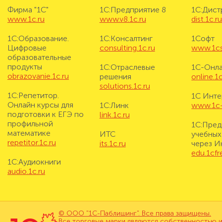
Фирма "1С"
1С:Предприятие 8
1С:Дис
www.1c.ru
www.v8.1c.ru
dist.1c.r
1С:Образование.
1С:Консалтинг
1Софт
Цифровые
consulting.1c.ru
www.1cs
образовательные
продукты
1С:Отраслевые
1С-Онл
obrazovanie.1c.ru
решения
online.1c
solutions.1c.ru
1С:Репетитор.
1С Инте
Онлайн курсы для
1С:Линк
www.1c-i
подготовки к ЕГЭ по
link.1c.ru
профильной
1С:Пред
математике
ИТС
учебных
repetitor.1c.ru
its.1c.ru
через И
edu.1cf
1С:Аудиокниги
audio.1c.ru
© ООО "1С-Паблишинг". Все права защищены.
Все торговые марки являются собственностью и