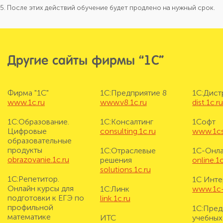
5. После этих действий обучение будет продлено на нужный срок.
Другие сайты фирмы “1С”
Фирма "1С"
1С:Предприятие 8
1С:Дис
www.1c.ru
www.v8.1c.ru
dist.1c.r
1С:Образование.
1С:Консалтинг
1Софт
Цифровые
consulting.1c.ru
www.1cs
образовательные
продукты
1С:Отраслевые
1С-Онл
obrazovanie.1c.ru
решения
online.1c
solutions.1c.ru
1С:Репетитор.
1С Инте
Онлайн курсы для
1С:Линк
www.1c-i
подготовки к ЕГЭ по
link.1c.ru
профильной
1С:Пред
математике
ИТС
учебных