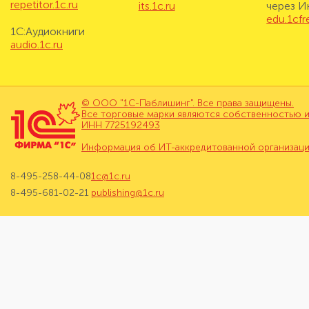
repetitor.1c.ru
its.1c.ru
через И
edu.1cf
1С:Аудиокниги
audio.1c.ru
© ООО "1С-Паблишинг". Все права защищены.
Все торговые марки являются собственностью и
ИНН 7725192493
Информация об ИТ-аккредитованной организац
8-495-258-44-08
1c@1c.ru
8-495-681-02-21
publishing@1c.ru