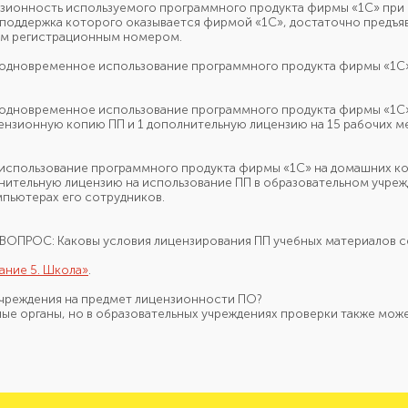
нзионность используемого программного продукта
фирмы «1С»
при 
я поддержка которого оказывается
фирмой «1С»,
достаточно предъяв
ым
регистрационным номером.
 одновременное
использование программного продукта
фирмы «1С
а одновременное использование программного продукта
фирмы «1С
цензионную
копию ПП
и 1 дополнительную
лицензию
на 15 рабочих
ме
 использование
программного продукта
фирмы «1С»
на домашних
ко
нительную
лицензию
на использование ПП
в образовательном
учреж
пьютерах его сотрудников.
. ВОПРОС: Каковы условия лицензирования ПП учебных материалов с
ание 5. Школа»
.
учреждения
на предмет
лицензионности ПО?
ные органы,
но в образовательных
учреждениях проверки также може