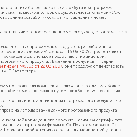
его один или более дисков
с дистрибутивом
программы,
ническая поддержка которых осуществляется
фирмой «1С»,
я сторонним разработчиком, регистрационный номер
лагает наличие непосредственно
у этого
учреждения комплекта
бразовательных программных продуктов, разработанных
 отгруженная
фирмой «1С»
после 15.08.2009, предоставляет
 прекращено дальнейшее предоставление лицензии,
программного продукта. Изменения коснулись ПП серий
 письме №6533 от 22.02.2007
, они продолжают действовать
и «1С:Репетитор».
ием
у пользователя
комплекта, включающего один или более
ко
рабочих мест возможно путем приобретения нескольких
ест
и одна
лицензионная копия программного продукта дают
и.
у право
на использование
данного программного продукта
цензионной копии данного продукта, наличием сертификата
люченным
с партнером
фирмы «1С».
При этом
фирма «1С»
. Порядок приобретения дополнительных лицензий указан в