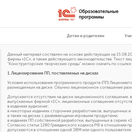
Детям и родителям
Учи
Данный материал составлен
на основе
действующих
на 15.08.2
фирмы «1С»,
а также
действующего законодательства. Текст лиц
"Конструкторские творческие среды" можно скачать по ссылке
1. Лицензирование ПП, поставляемых
на дисках
Условия использования программного продукта (ПП) Лицензиа
размещаемым
на диске.
Обычно лицензионное соглашение раз
Допускается отсутствие на диске лицензионного соглашения;
выпускаемых
фирмой «1С»,
лицензионные соглашения отсутств
в изданиях аудиокниг;
в некоторых изданиях сторонних разработчиков, выпущенных
и
а также
на дисках
с развивающими
игровыми продуктами;
в изданиях ПП собственной разработки, выпущенных
в сериях
«1
Согласно статье 1280 Гражданского кодекса РФ в отношении п
допускаются
в отношении
одной ЭВМ или одного пользователя