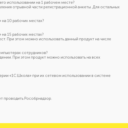
его использовании
на 1 рабочем
месте?
ления отрывной части регистрационной анкеты. Для остальных
»
на 10 рабочих
местах?
»
на 15 рабочих
местах?
ст.
При этом
можно использовать данный продукт
на числе
мпьютерах сотрудников?
дении.
При этом
продукт можно использовать
на всех
ерии «1С:Школа» при их сетевом использовании в системе
т проводить Рособрнадзор.