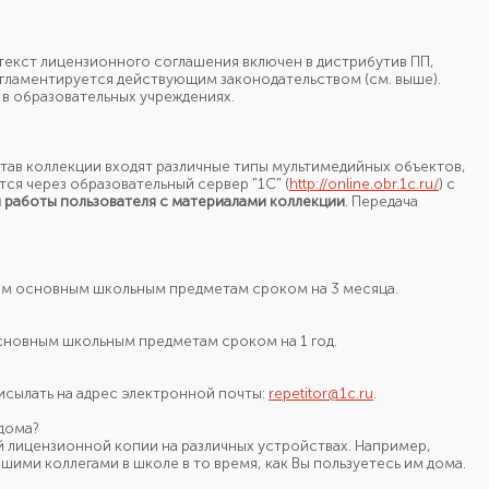
текст лицензионного соглашения включен
в дистрибутив ПП,
регламентируется действующим законодательством
(см. выше).
 в образовательных учреждениях.
тав коллекции входят различные типы мультимедийных объектов,
ся через образовательный сервер "1С" (
http://online.obr.1c.ru/
) с
 работы пользователя с материалами коллекции
. Передача
сем основным школьным предметам сроком на 3 месяца.
основным школьным предметам сроком на 1 год.
исылать
на адрес
электронной почты:
repetitor@1c.ru
.
 дома?
й лицензионной копии
на различных
устройствах. Например,
ашими коллегами
в школе
в то время,
как Вы
пользуетесь
им дома.