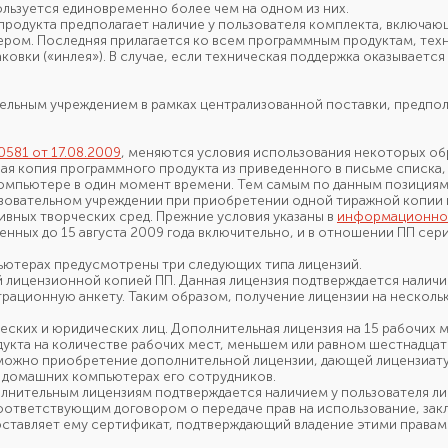
ользуется
единовременно более чем
на одном
из них.
продукта предполагает наличие
у пользователя
комплекта, включающ
ром. Последняя прилагается
ко всем
программным продуктам, тех
ковки («инлея»).
В случае,
если техническая поддержка оказываетс
тельным учреждением
в рамках
централизованной поставки, предпо
81 от 17.08.2009
, меняются условия использования некоторых о
ная копия программного продукта
из приведенного
в письме
списка,
омпьютере
в один
момент времени.
Тем самым
по данным
позициям
овательном учреждении при приобретении одной тиражной копии 
тивных
творческих сред. Прежние условия указаны в
информационном
тенных
до 15 августа
2009 года
включительно,
и в отношении
ПП сери
ютерах предусмотрены три следующих типа лицензий.
й
лицензионной
копией ПП.
Данная лицензия подтверждается налич
страционную
анкету. Таким образом, получение лицензии
на несколь
ческих
и юридических
лиц. Дополнительная лицензия
на 15 рабочих
м
дукта
на количестве
рабочих мест, меньшем или равном шестнадцат
ожно приобретение дополнительной лицензии, дающей лицензиат
 домашних
компьютерах его сотрудников.
олнительным лицензиям подтверждается наличием
у пользователя
ли
оответствующим
договором
о передаче
прав
на использование,
зак
ставляет ему сертификат, подтверждающий владение этими правами