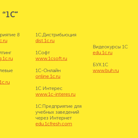
 “1С”
риятие 8
1С:Дистрибьюция
c.ru
dist.1c.ru
Видеокурсы 1С
лтинг
1Софт
edu.1c.ru
.1c.ru
www.1csoft.ru
БУХ.1С
левые
1С-Онлайн
www.buh.ru
online.1c.ru
1c.ru
1С Интерес
www.1c-interes.ru
1С:Предприятие для
учебных заведений
через Интернет
edu.1cfresh.com