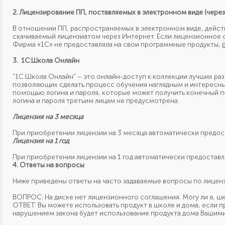
2. Лицензирование ПП, поставляемых в электронном виде (чере
В отношении ПП, распространяемых в электронном виде, дейс
скачиваемый лицензиатом через Интернет. Если лицензионное
Фирма «1С»
не предоставляла
на свои
программные продукты,
3.
1С:Школа Онлайн
"1С:Школа Онлайн" – это онлайн-доступ к коллекции лучших р
позволяющих сделать процесс обучения наглядным и интересны
помощью логина и пароля, которые может получить конечный по
логина и пароля третьим лицам не предусмотрена.
Лицензия на 3 месяца
При приобретении лицензии на 3 месяца автоматически предос
Лицензия на 1 год
При приобретении лицензии на 1 год автоматически предоставл
4. Ответы на вопросы
Ниже приведены ответы на часто задаваемые вопросы
по лицен
ВОПРОС: На диске нет лицензионного соглашения.
Могу ли я,
шк
ОТВЕТ: Вы можете использовать продукт
в школе
и дома,
если п
нарушением закона будет использование продукта дома Ваши