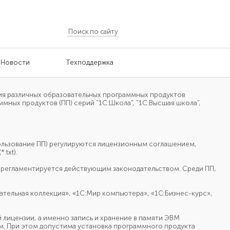
Новости
Техподдержка
я различных образовательных программных продуктов
мных продуктов (ПП) серий "1С:Школа", "1С:Высшая школа",
ользование ПП)
регулируются лицензионным соглашением,
(*.txt).
 регламентируется действующим законодательством.
Среди ПП,
ательная коллекция», «1С:Мир компьютера», «1С:Бизнес-курс»,
й лицензии,
а именно
запись
и хранение
в памяти
ЭВМ
м.
При этом
допустима установка программного продукта