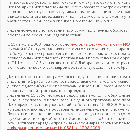
на нескольких
устройствах только
в том
случае,
если он
не исп
Правомерное использование любого тиражного программного 
и регистрационную
анкету
с уникальным
регистрационным номе
в виде
отдельного вкладыша или полиграфического элемента упа
указывается
на «инлее»
в специально
отведенном окне.
Лицензионное использование программ, полученных образова
поставки
со всеми
принадлежностями.
С 15 августа 2009 года, согласно
информационному письму №105
фирмой «1С»,
в учреждениях
системы образования: одна тираж
любому лицензиату право его использования только
на одном
к
позволяющей использовать программный продукт
во всем
образ
«1С:Школа», «1С:Высшая школа», «1С:Лаборатория»
и конструк
в отношении
всех экземпляров соответствующих ПП, приобре
Для использования программного продукта
на нескольких
компь
Лицензия на 1 рабочее место, предоставляемая вместе
с каждо
дисков
с дистрибутивом
программы, уникальный номер
и реги
тиражных копий программного продукта.
Лицензия на 15 рабочих мест, предоставляемая для любых физи
лицензиату право
на использование
данного программного про
Для образовательных учреждений любого типа
с 15.08.2009
возм
на всех
компьютерах
в образовательном
учреждении,
а также
на
Право на использование программных продуктов согласно доп
с указанием
типа приобретенной дополнительной лицензии
и с
осуществляет передачу прав лицензиату
и через
партнера предо
информационном письме №10581 от 17.08.2009
.