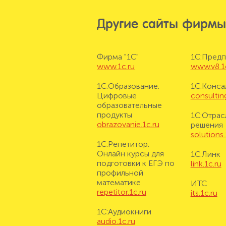
Другие сайты фирмы
Фирма "1С"
1С:Предп
www.1c.ru
www.v8.1
1С:Образование.
1С:Конса
Цифровые
consulting
образовательные
продукты
1С:Отрас
obrazovanie.1c.ru
решения
solutions.
1С:Репетитор.
Онлайн курсы для
1С:Линк
подготовки к ЕГЭ по
link.1c.ru
профильной
математике
ИТС
repetitor.1c.ru
its.1c.ru
1С:Аудиокниги
audio.1c.ru