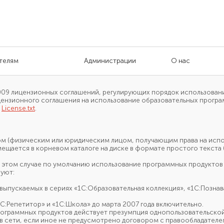
телям
Администрации
О нас
009
лицензионных соглашений, регулирующих порядок использовани
ензионного соглашения на использование образовательных програм
:
Licens
e.txt
.
том (физическим или юридическим лицом, получающим права
на исп
мещается
в корневом
каталоге
на диске
в формате
простого текста
в этом
случае
по умолчанию
использование программных продуктов
уют:
 выпускаемых
в сериях
«1С:Образовательная коллекция», «1С:Познав
С:Репетитор»
и «1С:Школа»
до марта
2007 года
включительно.
рограммных продуктов действует презумпция однопользовательско
в сети,
если иное
не предусмотрено
договором
с правообладателе