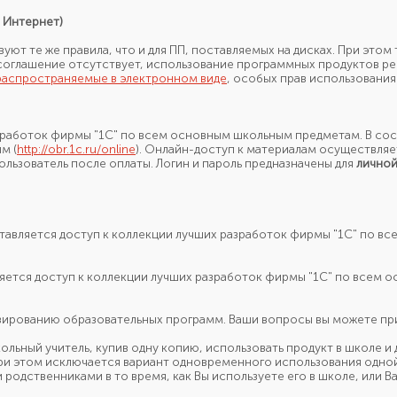
з Интернет)
твуют
те же
правила, что
и для ПП,
поставляемых
на дисках.
При этом
 соглашение отсутствует, использование программных продуктов 
распространяемые в электронном виде
, особых прав использования
азработок фирмы "1С" по всем основным школьным предметам. В сос
м (
http://obr.1c.ru/online
). Онлайн-доступ к материалам осуществляет
льзователь после оплаты. Логин и пароль предназначены для
личной
тавляется доступ к коллекции лучших разработок фирмы "1С" по в
яется доступ к коллекции лучших разработок фирмы "1С" по всем 
зированию
образовательных программ. Ваши вопросы вы можете пр
ольный учитель, купив одну копию, использовать продукт
в школе
и
ри этом исключается вариант одновременного использования одно
ми родственниками
в то время,
как Вы
используете его
в школе,
или В