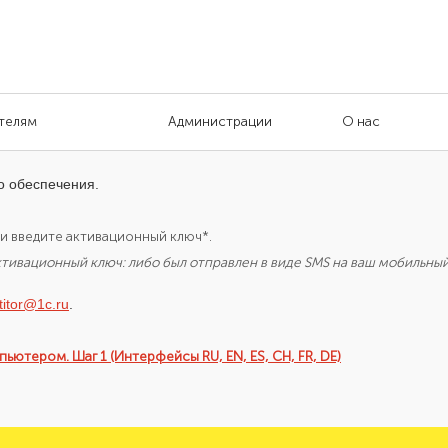
телям
Администрации
О нас
о обеспечения.
и введите активационный ключ*.
ктивационный ключ: либо был отправлен в виде SMS на ваш мобильны
titor@1c.ru
.
ютером. Шаг 1 (Интерфейсы RU, EN, ES, CH, FR, DE)