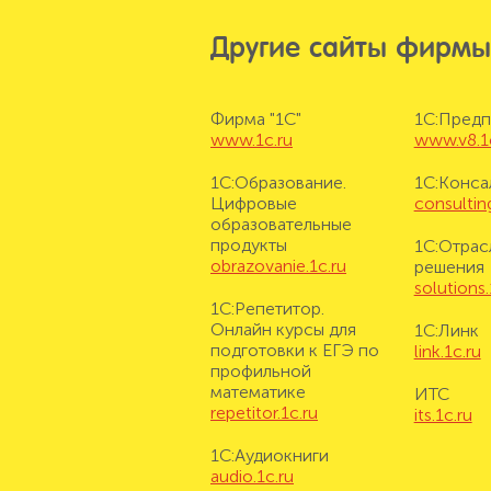
Другие сайты фирмы
Фирма "1С"
1С:Предп
www.1c.ru
www.v8.1
1С:Образование.
1С:Конса
Цифровые
consulting
образовательные
продукты
1С:Отрас
obrazovanie.1c.ru
решения
solutions.
1С:Репетитор.
Онлайн курсы для
1С:Линк
подготовки к ЕГЭ по
link.1c.ru
профильной
математике
ИТС
repetitor.1c.ru
its.1c.ru
1С:Аудиокниги
audio.1c.ru