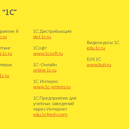
 “1С”
риятие 8
1С:Дистрибьюция
c.ru
dist.1c.ru
Видеокурсы 1С
лтинг
1Софт
edu.1c.ru
.1c.ru
www.1csoft.ru
БУХ.1С
левые
1С-Онлайн
www.buh.ru
online.1c.ru
1c.ru
1С Интерес
www.1c-interes.ru
1С:Предприятие для
учебных заведений
через Интернет
edu.1cfresh.com