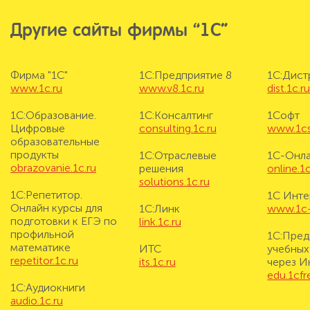
Другие сайты фирмы “1С”
Фирма "1С"
1С:Предприятие 8
1С:Дис
www.1c.ru
www.v8.1c.ru
dist.1c.r
1С:Образование.
1С:Консалтинг
1Софт
Цифровые
consulting.1c.ru
www.1cs
образовательные
продукты
1С:Отраслевые
1С-Онл
obrazovanie.1c.ru
решения
online.1c
solutions.1c.ru
1С:Репетитор.
1С Инте
Онлайн курсы для
1С:Линк
www.1c-i
подготовки к ЕГЭ по
link.1c.ru
профильной
1С:Пред
математике
ИТС
учебных
repetitor.1c.ru
its.1c.ru
через И
edu.1cf
1С:Аудиокниги
audio.1c.ru