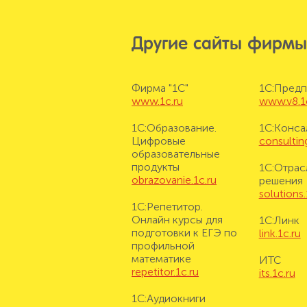
Другие сайты фирмы
Фирма "1С"
1С:Предп
www.1c.ru
www.v8.1
1С:Образование.
1С:Конса
Цифровые
consulting
образовательные
продукты
1С:Отрас
obrazovanie.1c.ru
решения
solutions.
1С:Репетитор.
Онлайн курсы для
1С:Линк
подготовки к ЕГЭ по
link.1c.ru
профильной
математике
ИТС
repetitor.1c.ru
its.1c.ru
1С:Аудиокниги