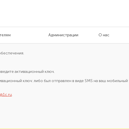
телям
Администрации
О нас
обеспечения.
введите активационный ключ.
ивационный ключ: либо был отправлен в виде SMS на ваш мобильный 
r@1c.ru
.