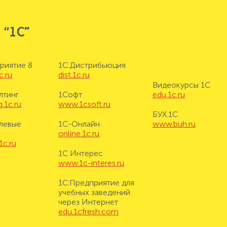
 “1С”
риятие 8
1С:Дистрибьюция
c.ru
dist.1c.ru
Видеокурсы 1С
лтинг
1Софт
edu.1c.ru
.1c.ru
www.1csoft.ru
БУХ.1С
левые
1С-Онлайн
www.buh.ru
online.1c.ru
1c.ru
1С Интерес
www.1c-interes.ru
1С:Предприятие для
учебных заведений
через Интернет
edu.1cfresh.com