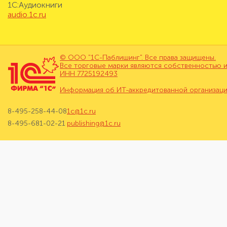
1С:Аудиокниги
audio.1c.ru
© ООО "1С-Паблишинг". Все права защищены.
Все торговые марки являются собственностью и
ИНН 7725192493
Информация об ИТ-аккредитованной организац
8-495-258-44-08
1c@1c.ru
8-495-681-02-21
publishing@1c.ru