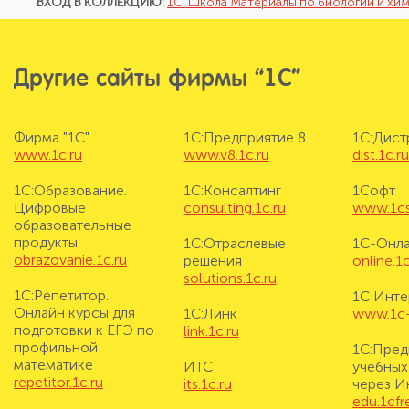
ВХОД В КОЛЛЕКЦИЮ:
1С: Школа Материалы по биологии и хим
Другие сайты фирмы “1С”
Фирма "1С"
1С:Предприятие 8
1С:Дис
www.1c.ru
www.v8.1c.ru
dist.1c.r
1С:Образование.
1С:Консалтинг
1Софт
Цифровые
consulting.1c.ru
www.1cs
образовательные
продукты
1С:Отраслевые
1С-Онл
obrazovanie.1c.ru
решения
online.1c
solutions.1c.ru
1С:Репетитор.
1С Инте
Онлайн курсы для
1С:Линк
www.1c-i
подготовки к ЕГЭ по
link.1c.ru
профильной
1С:Пред
математике
ИТС
учебных
repetitor.1c.ru
its.1c.ru
через И
edu.1cf