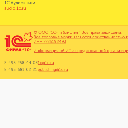
1С:Аудиокниги
audio.1c.ru
© ООО "1С-Паблишинг". Все права защищены.
Все торговые марки являются собственностью и
ИНН 7725192493
Информация об ИТ-аккредитованной организац
8-495-258-44-08
1c@1c.ru
8-495-681-02-21
publishing@1c.ru