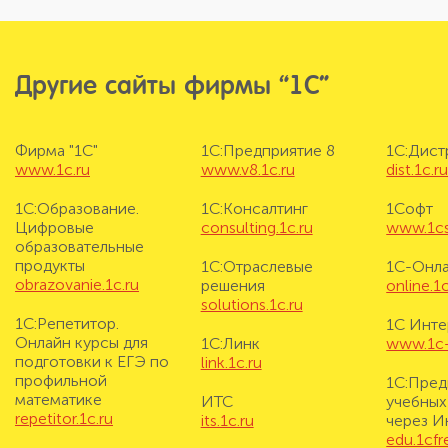
Другие сайты фирмы “1С”
Фирма "1С"
1С:Предприятие 8
1С:Дис
www.1c.ru
www.v8.1c.ru
dist.1c.r
1С:Образование.
1С:Консалтинг
1Софт
Цифровые
consulting.1c.ru
www.1cs
образовательные
продукты
1С:Отраслевые
1С-Онл
obrazovanie.1c.ru
решения
online.1c
solutions.1c.ru
1С:Репетитор.
1С Инте
Онлайн курсы для
1С:Линк
www.1c-i
подготовки к ЕГЭ по
link.1c.ru
профильной
1С:Пред
математике
ИТС
учебных
repetitor.1c.ru
its.1c.ru
через И
edu.1cf