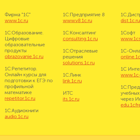
Фирма "1С"
1С:Предприятие 8
1С:Дис
www.1c.ru
www.v8.1c.ru
dist.1c.r
1С:Образование.
1С:Консалтинг
1Софт
Цифровые
consulting.1c.ru
www.1cs
образовательные
продукты
1С:Отраслевые
1С-Онл
obrazovanie.1c.ru
решения
online.1c
solutions.1c.ru
1С:Репетитор.
1С Инте
Онлайн курсы для
1С:Линк
www.1c-i
подготовки к ЕГЭ по
link.1c.ru
профильной
1С:Пред
математике
ИТС
учебных
repetitor.1c.ru
its.1c.ru
через И
edu.1cf
1С:Аудиокниги
audio.1c.ru