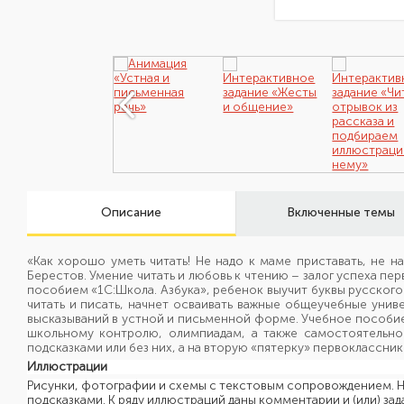
Описание
Включенные темы
«Как хорошо уметь читать! Не надо к маме приставать, не на
Берестов. Умение читать и любовь к чтению – залог успеха п
пособием «1С:Школа. Азбука», ребенок выучит буквы русского 
читать и писать, начнет осваивать важные общеучебные уни
высказываний в устной и письменной форме. Учебное пособие
школьному контролю, олимпиадам, а также самостоятельно
подсказками или без них, а на вторую «пятерку» первоклассн
Иллюстрации
Рисунки, фотографии и схемы с текстовым сопровождением.
подсказками. К ряду иллюстраций даны комментарии и (или) зад