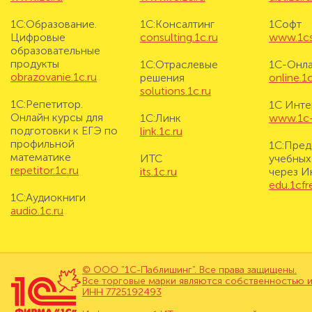
1С:Образование.
1С:Консалтинг
1Софт
Цифровые
consulting.1c.ru
www.1cs
образовательные
продукты
1С:Отраслевые
1С-Онл
obrazovanie.1c.ru
решения
online.1c
solutions.1c.ru
1С:Репетитор.
1С Инте
Онлайн курсы для
1С:Линк
www.1c-i
подготовки к ЕГЭ по
link.1c.ru
профильной
1С:Пред
математике
ИТС
учебных
repetitor.1c.ru
its.1c.ru
через И
edu.1cf
1С:Аудиокниги
audio.1c.ru
© ООО "1С-Паблишинг". Все права защищены.
Все торговые марки являются собственностью и
ИНН 7725192493