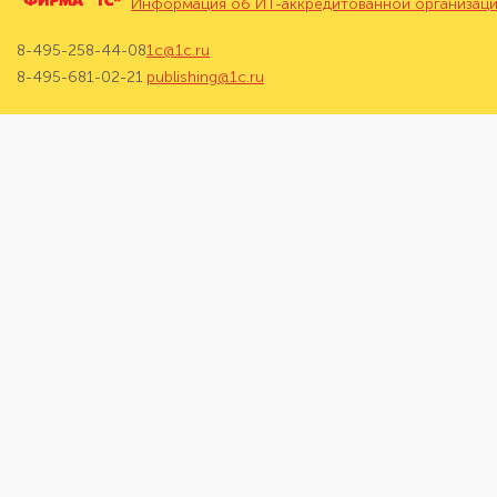
Информация об ИТ-аккредитованной организац
8-495-258-44-08
1c@1c.ru
8-495-681-02-21
publishing@1c.ru