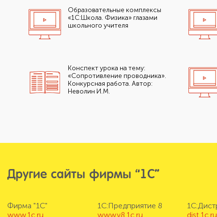
Образовательные комплексы
«1С:Школа. Физика» глазами
школьного учителя
Конспект урока на тему:
«Сопротивление проводника».
Конкурсная работа. Автор:
Неволин И.М.
Другие сайты фирмы “1С”
Фирма "1С"
1С:Предприятие 8
1С:Дис
www.1c.ru
www.v8.1c.ru
dist.1c.r