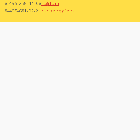
8-495-258-44-08
1c@1c.ru
8-495-681-02-21
publishing@1c.ru