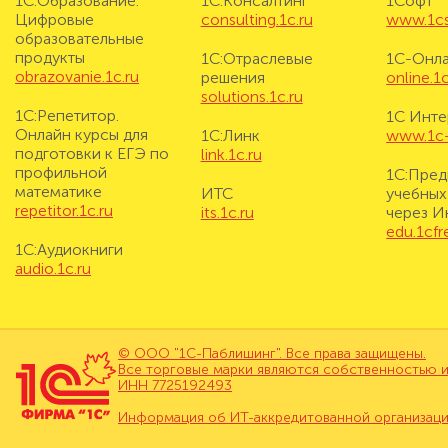
1С:Образование.
1С:Консалтинг
1Софт
Цифровые
consulting.1c.ru
www.1cs
образовательные
продукты
1С:Отраслевые
1С-Онл
obrazovanie.1c.ru
решения
online.1c
solutions.1c.ru
1С:Репетитор.
1С Инте
Онлайн курсы для
1С:Линк
www.1c-i
подготовки к ЕГЭ по
link.1c.ru
профильной
1С:Пред
математике
ИТС
учебных
repetitor.1c.ru
its.1c.ru
через И
edu.1cf
1С:Аудиокниги
audio.1c.ru
© ООО "1С-Паблишинг". Все права защищены.
Все торговые марки являются собственностью и
ИНН 7725192493
Информация об ИТ-аккредитованной организац