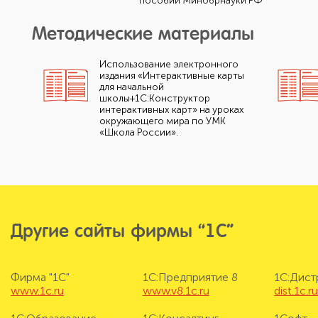
пособий Минобрнауки РФ
Методические материалы
Использование электронного
издания «Интерактивные карты
для начальной
школы+1С:Конструктор
интерактивных карт» на уроках
окружающего мира по УМК
«Школа России».
Другие сайты фирмы “1С”
Фирма "1С"
1С:Предприятие 8
1С:Дис
www.1c.ru
www.v8.1c.ru
dist.1c.r