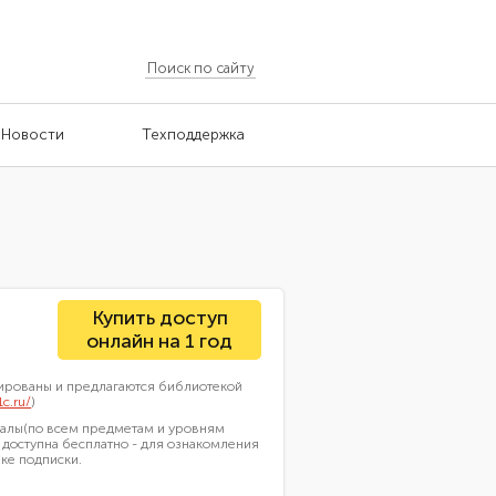
Новости
Техподдержка
Купить доступ
онлайн на 1 год
ированы и предлагаются библиотекой
1c.ru/
)
риалы(по всем предметам и уровням
а доступна бесплатно - для ознакомления
ке подписки.