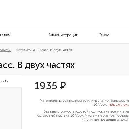
телям
Администрации
О нас
граммы
Математика. 1 класс. В двух частях
асс. В двух частях
нлайн
1935
Р
Материалы курса полностью или частично трансформ
1С:Урок (
https://urok.
Указана стоимость годовой подписки на все мате
подготовки) портала 1С:Урок. Часть материалов портал
и принятия решения о покуп