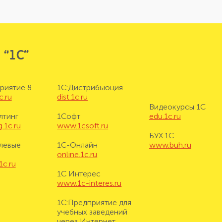
 “1С”
риятие 8
1С:Дистрибьюция
c.ru
dist.1c.ru
Видеокурсы 1С
лтинг
1Софт
edu.1c.ru
.1c.ru
www.1csoft.ru
БУХ.1С
левые
1С-Онлайн
www.buh.ru
online.1c.ru
1c.ru
1С Интерес
www.1c-interes.ru
1С:Предприятие для
учебных заведений
через Интернет