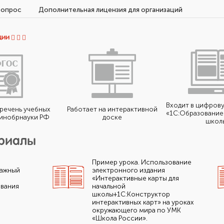
вопрос
Дополнительная лицензия для организаций
ции
Входит в цифров
еречень учебных
Работает на интерактивной
«1С:Образование 
инобрнауки РФ
доске
школ
ериалы
Пример урока. Использование
важный
электронного издания
«Интерактивные карты для
вания
начальной
школы+1С:Конструктор
интерактивных карт» на уроках
окружающего мира по УМК
«Школа России».