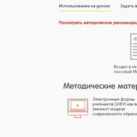
Использование на уроках
Задать 
Посмотреть методические рекоменда
Входит в п
пособий М
Методические мат
Электронные формы
учебников (ЭФУ) как 
элемент модели
современного образо