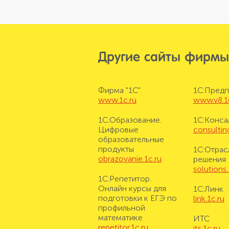
Другие сайты фирмы
Фирма "1С"
1С:Предп
www.1c.ru
www.v8.1
1С:Образование.
1С:Конса
Цифровые
consulting
образовательные
продукты
1С:Отрас
obrazovanie.1c.ru
решения
solutions.
1С:Репетитор.
Онлайн курсы для
1С:Линк
подготовки к ЕГЭ по
link.1c.ru
профильной
математике
ИТС
repetitor.1c.ru
its.1c.ru