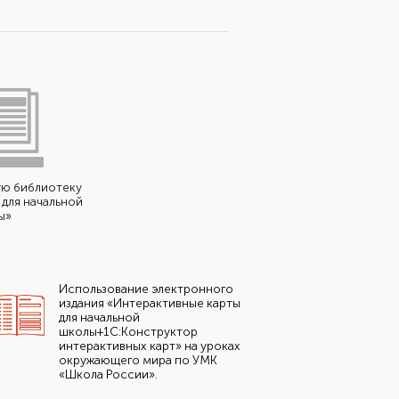
ую библиотеку
для начальной
ы»
Использование электронного
издания «Интерактивные карты
для начальной
школы+1С:Конструктор
интерактивных карт» на уроках
окружающего мира по УМК
«Школа России».