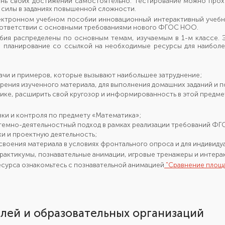
ень своих достижений самостоятельно. Тестирование можно проход
 силы в заданиях повышенной сложности.
лектронном учебном пособии инновационный интерактивный учебн
 соответствии с основными требованиями нового ФГОС НОО.
бия распределены по основным темам, изучаемым в 1-м классе. 
 планирование со ссылкой на необходимые ресурсы для наиболе
ачи и примеров, которые вызывают наибольшее затруднение;
рения изученного материала, для выполнения домашних заданий и 
ике, расширить свой кругозор и информированность в этой предме
вки и контроля по предмету «Математика»;
стемно-деятельностный подход в рамках реализации требований Ф
и и проектную деятельность;
своения материала в условиях фронтального опроса и для индивиду
рактикумы, познавательные анимации, игровые тренажеры и интерак
есурса ознакомьтесь с познавательной анимацией
"Сравнение площа
лей и образовательных организаций