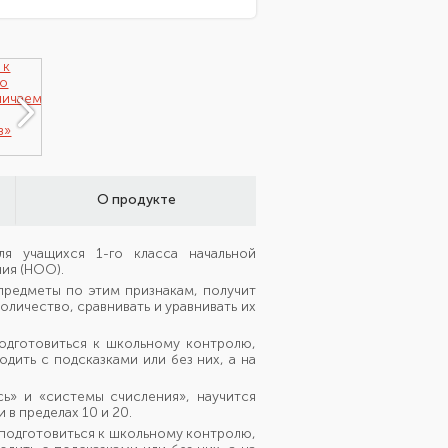
О продукте
ля учащихся 1-го класса начальной
ия (НОО).
 предметы по этим признакам, получит
личество, сравнивать и уравнивать их
подготовиться к школьному контролю,
ить с подсказками или без них, а на
сь» и «системы счисления», научится
 в пределах 10 и 20.
 подготовиться к школьному контролю,