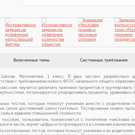
Включенные темы
Системные требования
Школа. Математика. 1 класс. В двух частях» разработано д
тствии с требованиями нового ФГОС начального общего образован
классник научится различать признаки предметов и группировать
купностями, потренируется упорядочивать предметы, уравнивать ко
льных тестов, которые помогут ученикам вместе с родителями 
ень своих достижений самостоятельно. Тестирование можно проход
 силы в заданиях повышенной сложности.
 пособия, пользователь познакомится с понятиями «числовая о
лое и части, изучит цифры и потренируется в сложении и вычитании
ять контрольных тестов, которые помогут ученикам и их родителям