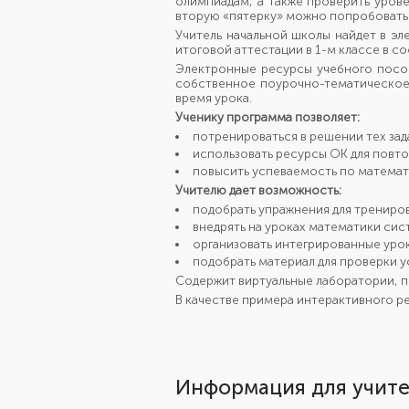
олимпиадам, а также проверить уров
вторую «пятерку» можно попробовать
Учитель начальной школы найдет в э
итоговой аттестации в 1-м классе в
Электронные ресурсы учебного посо
собственное поурочно-тематическое
время урока.
Ученику программа позволяет:
потренироваться в решении тех зад
использовать ресурсы ОК для повто
повысить успеваемость по математ
Учителю дает возможность:
подобрать упражнения для трениро
внедрять на уроках математики си
организовать интегрированные урок
подобрать материал для проверки у
Содержит виртуальные лаборатории, п
В качестве примера интерактивного р
Информация для учите