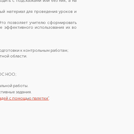
ить с подсказками или без них, а на
ый материал для проведения уроков и
Это позволяет учителю сформировать
е эффективного использования их во
подготовки к контрольным работам;
тной области.
ГОС НОО;
альной работы.
тивные задания.
дей с помощью палетки"
.