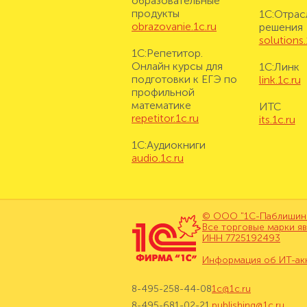
образовательные
продукты
1С:Отрас
obrazovanie.1c.ru
решения
solutions.
1С:Репетитор.
Онлайн курсы для
1С:Линк
подготовки к ЕГЭ по
link.1c.ru
профильной
математике
ИТС
repetitor.1c.ru
its.1c.ru
1С:Аудиокниги
audio.1c.ru
© ООО "1С-Паблишинг"
Все торговые марки я
ИНН 7725192493
Информация об ИТ-ак
8-495-258-44-08
1c@1c.ru
8-495-681-02-21
publishing@1c.ru