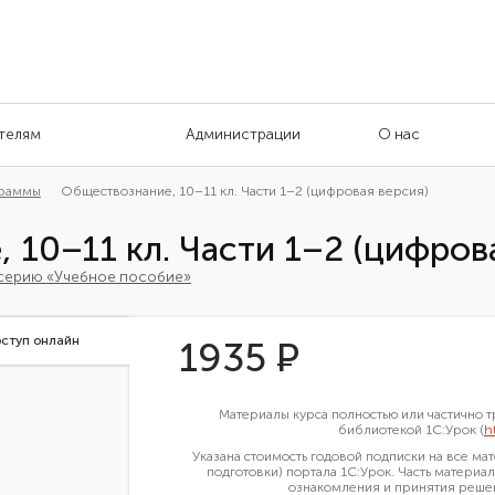
телям
Администрации
О нас
граммы
Обществознание, 10–11 кл. Части 1–2 (цифровая версия)
 10–11 кл. Части 1–2 (цифров
 серию «Учебное пособие»
ступ онлайн
1935
Р
Материалы курса полностью или частично
библиотекой 1С:Урок (
h
Указана стоимость годовой подписки на все м
подготовки) портала 1С:Урок. Часть материал
ознакомления и принятия решен