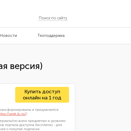
Новости
Техподдержка
ая версия)
Купить доступ
онлайн на 1 год
 трансформированы и предлагаются
ttps://urok.1c.ru/
)
атериалы(по всем предметам и уровням
ов портала доступна бесплатно - для
ия о покупке подписки.