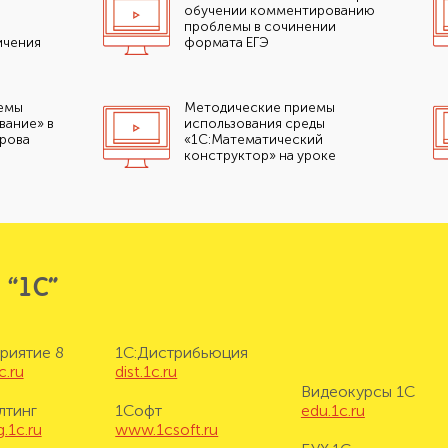
обучении комментированию
проблемы в сочинении
ичения
формата ЕГЭ
емы
Методические приемы
вание» в
использования среды
ирова
«1С:Математический
конструктор» на уроке
 “1С”
риятие 8
1С:Дистрибьюция
c.ru
dist.1c.ru
Видеокурсы 1С
лтинг
1Софт
edu.1c.ru
.1c.ru
www.1csoft.ru