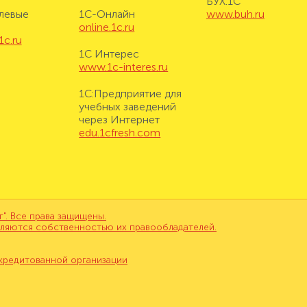
БУХ.1С
левые
1С-Онлайн
www.buh.ru
online.1c.ru
1c.ru
1С Интерес
www.1c-interes.ru
1С:Предприятие для
учебных заведений
через Интернет
edu.1cfresh.com
. Все права защищены.
вляются собственностью их правообладателей.
кредитованной организации