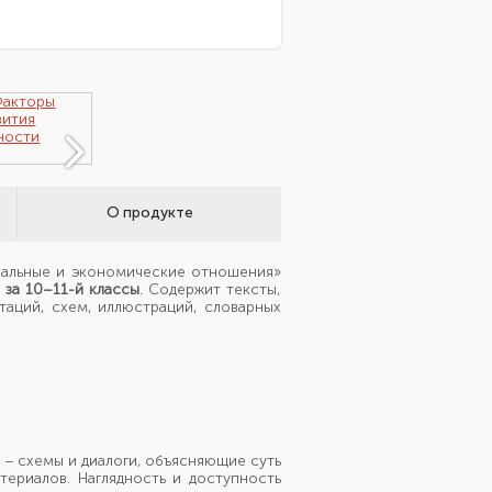
О продукте
иальные
и экономические
отношения»
за 10–11-й классы
.
Содержит тексты,
аций, схем, иллюстраций, словарных
 –
схемы
и диалоги,
объясняющие суть
териалов. Наглядность
и доступность