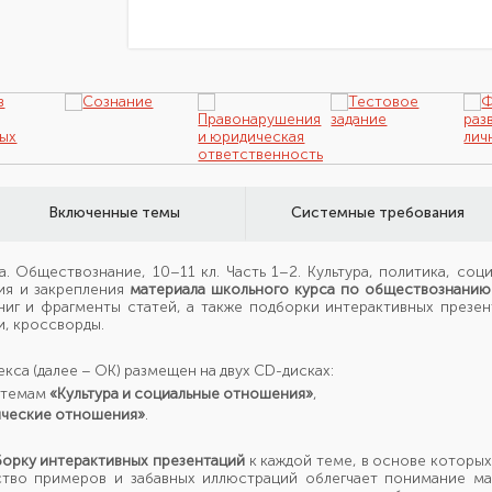
Включенные темы
Системные требования
а. Обществознание,
10–11 кл.
Часть 1–2.
Культура, политика, соц
ния
и закрепления
материала школьного курса
по обществознанию
ниг
и фрагменты
статей,
а также
подборки интерактивных презент
и, кроссворды.
екса
(далее –
ОК) размещен
на двух
CD-дисках:
 темам
«Культура
и социальные
отношения»
,
ические
отношения»
.
орку интерактивных презентаций
к каждой
теме,
в основе
которых
ство примеров
и забавных
иллюстраций облегчает понимание ма