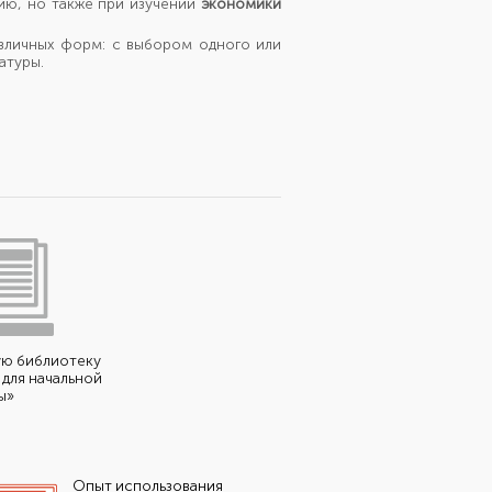
ию,
но также
при изучении
экономики
зличных форм:
с выбором
одного или
атуры.
ую библиотеку
для начальной
ы»
Опыт использования