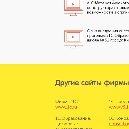
«1С:Математического
конструктора»: новые
возможности и огран
Опыт внедрения сист
программ «1С:Образо
школе № 52 города К
Другие сайты фирмы
Фирма "1С"
1С:Предп
www.1c.ru
www.v8.1
1С:Образование.
1С:Конса
Цифровые
consulting