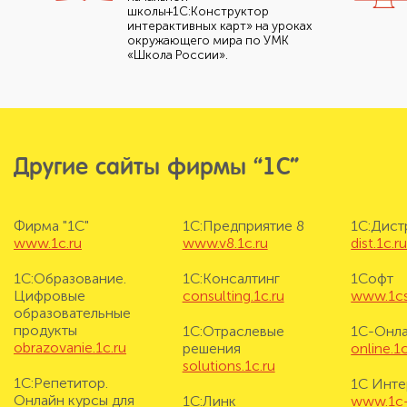
школы+1С:Конструктор
интерактивных карт» на уроках
окружающего мира по УМК
«Школа России».
Другие сайты фирмы “1С”
Фирма "1С"
1С:Предприятие 8
1С:Дис
www.1c.ru
www.v8.1c.ru
dist.1c.r
1С:Образование.
1С:Консалтинг
1Софт
Цифровые
consulting.1c.ru
www.1cs
образовательные
продукты
1С:Отраслевые
1С-Онл
obrazovanie.1c.ru
решения
online.1c
solutions.1c.ru
1С:Репетитор.
1С Инте
Онлайн курсы для
1С:Линк
www.1c-i