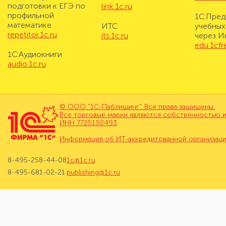
подготовки к ЕГЭ по
link.1c.ru
профильной
1С:Пред
математике
ИТС
учебных
repetitor.1c.ru
its.1c.ru
через И
edu.1cf
1С:Аудиокниги
audio.1c.ru
© ООО "1С-Паблишинг". Все права защищены.
Все торговые марки являются собственностью и
ИНН 7725192493
Информация об ИТ-аккредитованной организац
8-495-258-44-08
1c@1c.ru
8-495-681-02-21
publishing@1c.ru