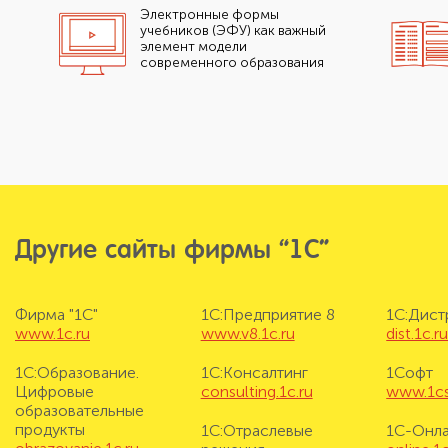
Электронные формы
учебников (ЭФУ) как важный
элемент модели
современного образования
Другие сайты фирмы “1С”
Фирма "1С"
1С:Предприятие 8
1С:Дис
www.1c.ru
www.v8.1c.ru
dist.1c.r
1С:Образование.
1С:Консалтинг
1Софт
Цифровые
consulting.1c.ru
www.1cs
образовательные
продукты
1С:Отраслевые
1С-Онл