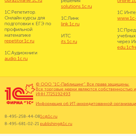
obrazovanie.1c.ru
решения
online.1c
solutions.1c.ru
1С:Репетитор.
1С Инте
Онлайн курсы для
1С:Линк
www.1c-i
подготовки к ЕГЭ по
link.1c.ru
профильной
1С:Пред
математике
ИТС
учебных
repetitor.1c.ru
its.1c.ru
через И
edu.1cf
1С:Аудиокниги
audio.1c.ru
© ООО "1С-Паблишинг". Все права защищены.
Все торговые марки являются собственностью и
ИНН 7725192493
Информация об ИТ-аккредитованной организац
8-495-258-44-08
1c@1c.ru
8-495-681-02-21
publishing@1c.ru