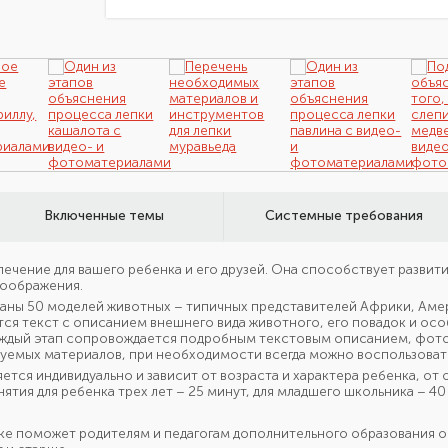
Включенные темы
Системные требования
лечение для вашего ребенка и его друзей. Она способствует разви
воображения.
ны 50 моделей животных – типичных представителей Африки, Амери
тся текст с описанием внешнего вида животного, его повадок и ос
 каждый этап сопровождается подробным текстовым описанием, фот
буемых материалов, при необходимости всегда можно воспользова
ется индивидуально и зависит от возраста и характера ребенка, о
тия для ребенка трех лет – 25 минут, для младшего школьника – 40
ке поможет родителям и педагогам дополнительного образования 