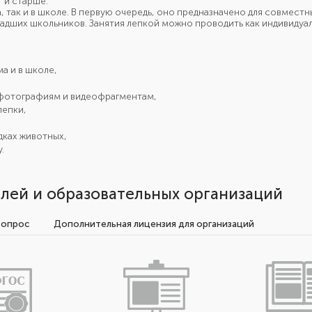
 и старше.
 так и в школе. В первую очередь, оно предназначено для совместны
адших школьников. Занятия лепкой можно проводить как индивидуаль
а и в школе,
 фотографиям и видеофрагментам,
лепки,
дках животных,
.
лей и образовательных организаций
вопрос
Дополнительная лицензия для организаций