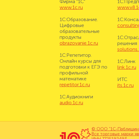
Фирма "1С"
1С:Предп
www.1c.ru
www.v8.1
1С:Образование.
1С:Конса
Цифровые
consulting
образовательные
продукты
1С:Отрас
obrazovanie.1c.ru
решения
solutions.
1С:Репетитор.
Онлайн курсы для
1С:Линк
подготовки к ЕГЭ по
link.1c.ru
профильной
математике
ИТС
repetitor.1c.ru
its.1c.ru
1С:Аудиокниги
audio.1c.ru
© ООО "1С-Паблишинг"
Все торговые марки я
ИНН 7725192493