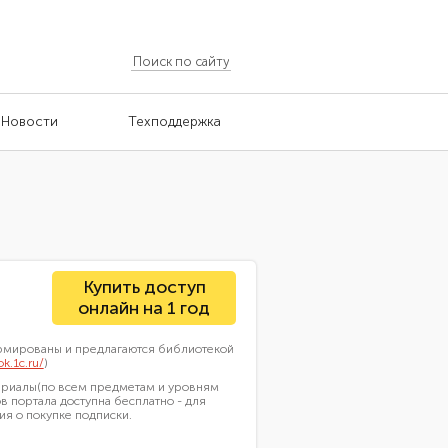
Новости
Техподдержка
Купить доступ
онлайн на 1 год
ормированы и предлагаются библиотекой
ok.1c.ru/
)
териалы(по всем предметам и уровням
в портала доступна бесплатно - для
я о покупке подписки.