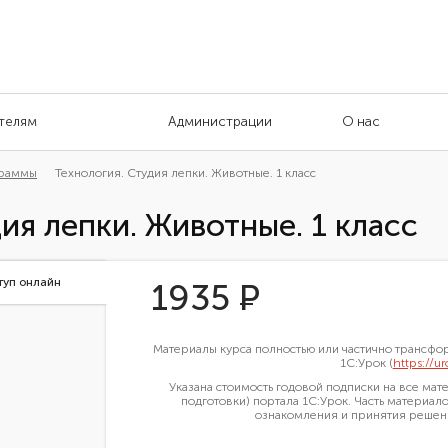
телям
Администрации
О нас
граммы
Технология. Студия лепки. Животные. 1 класс
ия лепки. Животные. 1 класс
туп онлайн
1935
Р
Материалы курса полностью или частично трансф
1С:Урок (
https://ur
Указана стоимость годовой подписки на все ма
подготовки) портала 1С:Урок. Часть материало
ознакомления и принятия решени