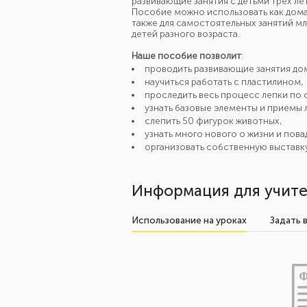
развивающие занятия с детьми трех лет
Пособие можно использовать как дома,
также для самостоятельных занятий мл
детей разного возраста.
Наше пособие позволит
:
проводить развивающие занятия дом
научиться работать с пластилином,
проследить весь процесс лепки по
узнать базовые элементы и приемы 
слепить 50 фигурок животных,
узнать много нового о жизни и пова
организовать собственную выставку
Информация для учите
Использование на уроках
Задать 