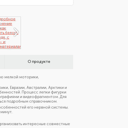
О продукте
тию мелкой моторики,
ки, Евразии, Австралии, Арктики и
обенностей. Процесс лепки фигурки
ографиями и видеофрагментом. Для
ться подробным справочником.
т особенностей его нервной системы.
 минут.
организовать интересные совместные