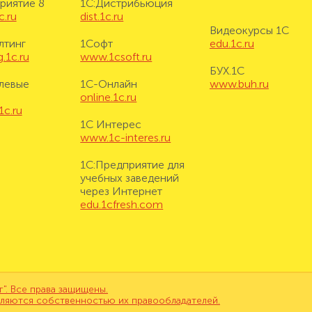
риятие 8
1С:Дистрибьюция
c.ru
dist.1c.ru
Видеокурсы 1С
лтинг
1Софт
edu.1c.ru
.1c.ru
www.1csoft.ru
БУХ.1С
левые
1С-Онлайн
www.buh.ru
online.1c.ru
1c.ru
1С Интерес
www.1c-interes.ru
1С:Предприятие для
учебных заведений
через Интернет
edu.1cfresh.com
. Все права защищены.
вляются собственностью их правообладателей.