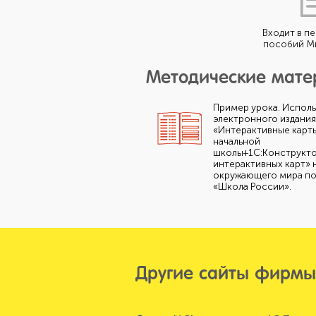
Входит в п
пособий М
Методические мат
Пример урока. Испол
электронного издания
«Интерактивные карты
начальной
школы+1С:Конструкт
интерактивных карт» 
окружающего мира п
«Школа России».
Другие сайты фирмы