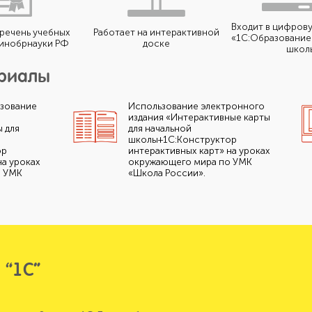
Входит в цифров
еречень учебных
Работает на интерактивной
«1С:Образование 
инобрнауки РФ
доске
школ
ериалы
ьзование
Использование электронного
издания «Интерактивные карты
 для
для начальной
школы+1С:Конструктор
ор
интерактивных карт» на уроках
на уроках
окружающего мира по УМК
о УМК
«Школа России».
 “1С”