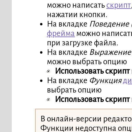
можно написать
скрипт
нажатии кнопки.
На вкладке
Поведение 
фрейма
можно написат
при загрузке файла.
На вкладке
Выражение
можно выбрать опцию
Использовать скрипт
На вкладке
Функция
ди
выбрать опцию
Использовать скрипт
В онлайн-версии редакт
Функции недоступна оп