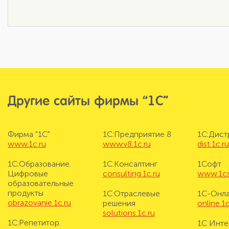
Другие сайты фирмы “1С”
Фирма "1С"
1С:Предприятие 8
1С:Дис
www.1c.ru
www.v8.1c.ru
dist.1c.r
1С:Образование.
1С:Консалтинг
1Софт
Цифровые
consulting.1c.ru
www.1cs
образовательные
продукты
1С:Отраслевые
1С-Онл
obrazovanie.1c.ru
решения
online.1c
solutions.1c.ru
1С:Репетитор.
1С Инте