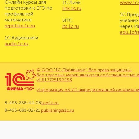
Онлайн курсы для
1С:Линк
www.1c-i
подготовки к ЕГЭ по
link.1c.ru
профильной
1С:Пред
математике
ИТС
учебных
repetitor.1c.ru
its.1c.ru
через И
edu.1cf
1С:Аудиокниги
audio.1c.ru
© ООО "1С-Паблишинг". Все права защищены.
Все торговые марки являются собственностью и
ИНН 7725192493
Информация об ИТ-аккредитованной организац
8-495-258-44-08
1c@1c.ru
8-495-681-02-21
publishing@1c.ru