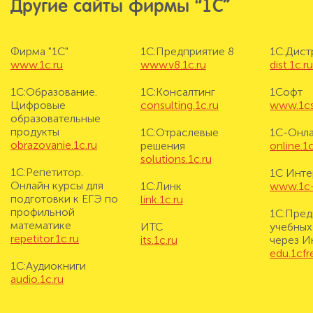
Другие сайты фирмы “1С”
Фирма "1С"
1С:Предприятие 8
1С:Дис
www.1c.ru
www.v8.1c.ru
dist.1c.r
1С:Образование.
1С:Консалтинг
1Софт
Цифровые
consulting.1c.ru
www.1cs
образовательные
продукты
1С:Отраслевые
1С-Онл
obrazovanie.1c.ru
решения
online.1c
solutions.1c.ru
1С:Репетитор.
1С Инте
Онлайн курсы для
1С:Линк
www.1c-i
подготовки к ЕГЭ по
link.1c.ru
профильной
1С:Пред
математике
ИТС
учебных
repetitor.1c.ru
its.1c.ru
через И
edu.1cf
1С:Аудиокниги
audio.1c.ru