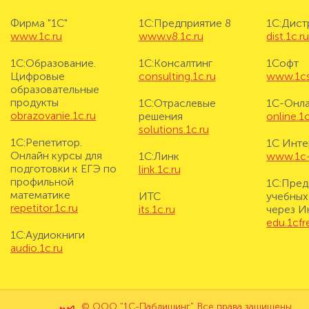
Фирма "1С"
1С:Предприятие 8
1С:Дис
www.1c.ru
www.v8.1c.ru
dist.1c.r
1С:Образование.
1С:Консалтинг
1Софт
Цифровые
consulting.1c.ru
www.1cs
образовательные
продукты
1С:Отраслевые
1С-Онл
obrazovanie.1c.ru
решения
online.1c
solutions.1c.ru
1С:Репетитор.
1С Инте
Онлайн курсы для
1С:Линк
www.1c-i
подготовки к ЕГЭ по
link.1c.ru
профильной
1С:Пред
математике
ИТС
учебных
repetitor.1c.ru
its.1c.ru
через И
edu.1cf
1С:Аудиокниги
audio.1c.ru
© ООО "1С-Паблишинг". Все права защищены.