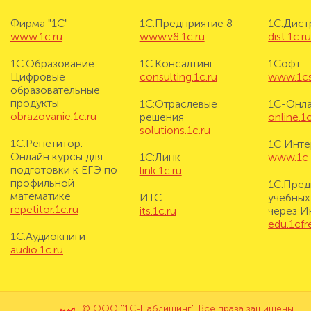
Фирма "1С"
1С:Предприятие 8
1С:Дис
www.1c.ru
www.v8.1c.ru
dist.1c.r
1С:Образование.
1С:Консалтинг
1Софт
Цифровые
consulting.1c.ru
www.1cs
образовательные
продукты
1С:Отраслевые
1С-Онл
obrazovanie.1c.ru
решения
online.1c
solutions.1c.ru
1С:Репетитор.
1С Инте
Онлайн курсы для
1С:Линк
www.1c-i
подготовки к ЕГЭ по
link.1c.ru
профильной
1С:Пред
математике
ИТС
учебных
repetitor.1c.ru
its.1c.ru
через И
edu.1cf
1С:Аудиокниги
audio.1c.ru
© ООО "1С-Паблишинг". Все права защищены.