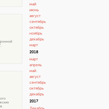
май
июнь
август
сентябрь
октябрь
ноябрь
декабрь
тронной
март
,
2018
март
апрель
май
август
сентябрь
октябрь
декабрь
ного
2017
ческих
в.
Декабрь