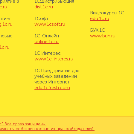
риятие 8
1С:Дистрибьюция
c.ru
dist.1c.ru
Видеокурсы 1С
лтинг
1Софт
edu.1c.ru
.1c.ru
www.1csoft.ru
БУХ.1С
левые
1С-Онлайн
www.buh.ru
online.1c.ru
1c.ru
1С Интерес
www.1c-interes.ru
1С:Предприятие для
учебных заведений
через Интернет
edu.1cfresh.com
. Все права защищены.
вляются собственностью их правообладателей.