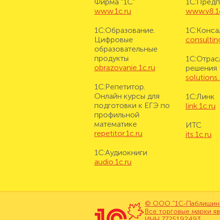
Фирма "1С"
1С:Предп
www.1c.ru
www.v8.1
1С:Образование.
1С:Конса
Цифровые
consulting
образовательные
продукты
1С:Отрас
obrazovanie.1c.ru
решения
solutions.
1С:Репетитор.
Онлайн курсы для
1С:Линк
подготовки к ЕГЭ по
link.1c.ru
профильной
математике
ИТС
repetitor.1c.ru
its.1c.ru
1С:Аудиокниги
audio.1c.ru
© ООО "1С-Паблишинг"
Все торговые марки я
ИНН 7725192493