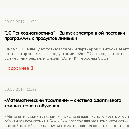
29.08.2017 | 11:32
"1С:Психодиагностика" - Выпуск электронной поставки
программных продуктов линейки
Фирма "1С" извещает пользователей и партнеров о выпуске элек
поставки программных продуктов линейки "1С:Психодиагностика"
совместных решений фирмы "1С" и ГК "Персонал Софт".
Подробнее
10.08.2017 | 11:32
«Математический трамплин» – система адаптивного
компьютерного обучения
«Математический трамплин» – система адаптивного компьютер
обучения математике в 5-м и 6-м классах для развития математи
способностей и выявления математически одаренных школьнико