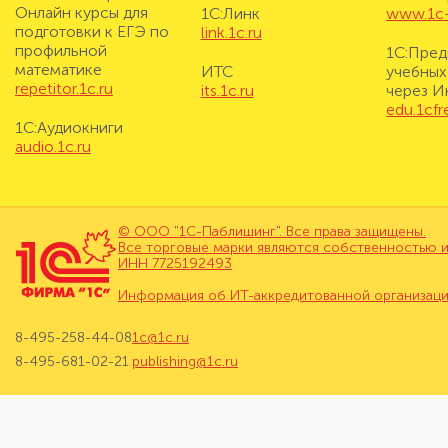
Онлайн курсы для
1С:Линк
www.1c-i
подготовки к ЕГЭ по
link.1c.ru
профильной
1С:Пред
математике
ИТС
учебных
repetitor.1c.ru
its.1c.ru
через И
edu.1cf
1С:Аудиокниги
audio.1c.ru
© ООО "1С-Паблишинг". Все права защищены.
Все торговые марки являются собственностью и
ИНН 7725192493
Информация об ИТ-аккредитованной организац
8-495-258-44-08
1c@1c.ru
8-495-681-02-21
publishing@1c.ru