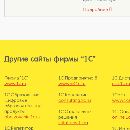
Подробнее
Другие сайты фирмы “1С”
Фирма "1С"
1С:Предприятие 8
1С:Дис
www.1c.ru
www.v8.1c.ru
dist.1c.r
1С:Образование.
1С:Консалтинг
1Софт
Цифровые
consulting.1c.ru
www.1cs
образовательные
продукты
1С:Отраслевые
1С-Онл
obrazovanie.1c.ru
решения
online.1c
solutions.1c.ru
1С:Репетитор.
1С Инте