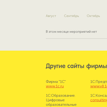
Август
Сентябрь
Октябрь
В этом месяце мероприятий нет
Другие сайты фирмы
Фирма "1С"
1С:Предп
www.1c.ru
www.v8.1
1С:Образование.
1С:Конса
Цифровые
consulting
образовательные