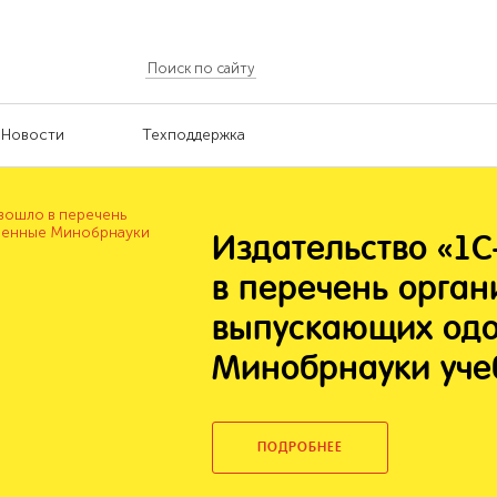
Новости
Техподдержка
Паблишинг» вошло
аций,
ренные
ые пособия