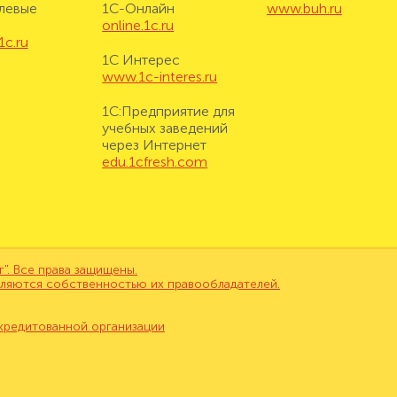
левые
1С-Онлайн
www.buh.ru
online.1c.ru
1c.ru
1С Интерес
www.1c-interes.ru
1С:Предприятие для
учебных заведений
через Интернет
edu.1cfresh.com
. Все права защищены.
вляются собственностью их правообладателей.
кредитованной организации