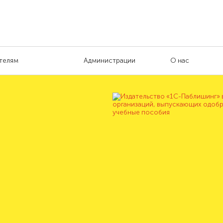
телям
Администрации
О нас
Издательство «1С-
в перечень организ
выпускающих одоб
Минобрнауки учебн
ПОДРОБНЕЕ