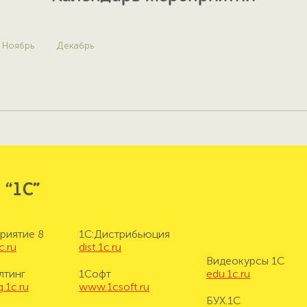
Ноябрь
Декабрь
 “1С”
риятие 8
1С:Дистрибьюция
c.ru
dist.1c.ru
Видеокурсы 1С
лтинг
1Софт
edu.1c.ru
.1c.ru
www.1csoft.ru
БУХ.1С