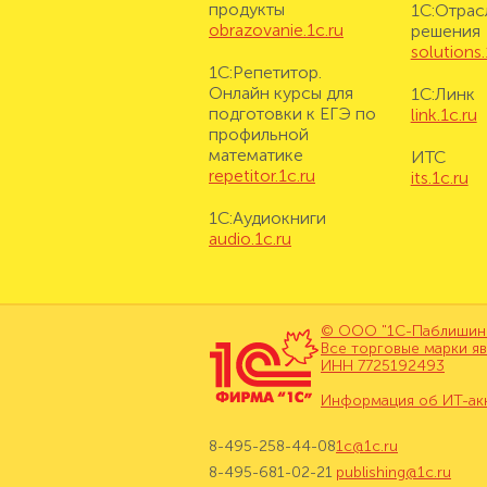
продукты
1С:Отрас
obrazovanie.1c.ru
решения
solutions.
1С:Репетитор.
Онлайн курсы для
1С:Линк
подготовки к ЕГЭ по
link.1c.ru
профильной
математике
ИТС
repetitor.1c.ru
its.1c.ru
1С:Аудиокниги
audio.1c.ru
© ООО "1С-Паблишинг"
Все торговые марки я
ИНН 7725192493
Информация об ИТ-ак
8-495-258-44-08
1c@1c.ru
8-495-681-02-21
publishing@1c.ru