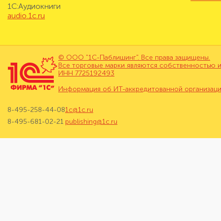
1С:Аудиокниги
audio.1c.ru
© ООО "1С-Паблишинг". Все права защищены.
Все торговые марки являются собственностью и
ИНН 7725192493
Информация об ИТ-аккредитованной организац
8-495-258-44-08
1c@1c.ru
8-495-681-02-21
publishing@1c.ru