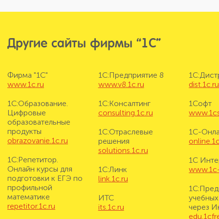
Другие сайты фирмы “1С”
Фирма "1С"
1С:Предприятие 8
1С:Дис
www.1c.ru
www.v8.1c.ru
dist.1c.r
1С:Образование.
1С:Консалтинг
1Софт
Цифровые
consulting.1c.ru
www.1cs
образовательные
продукты
1С:Отраслевые
1С-Онл
obrazovanie.1c.ru
решения
online.1c
solutions.1c.ru
1С:Репетитор.
1С Инте
Онлайн курсы для
1С:Линк
www.1c-i
подготовки к ЕГЭ по
link.1c.ru
профильной
1С:Пред
математике
ИТС
учебных
repetitor.1c.ru
its.1c.ru
через И
edu.1cf