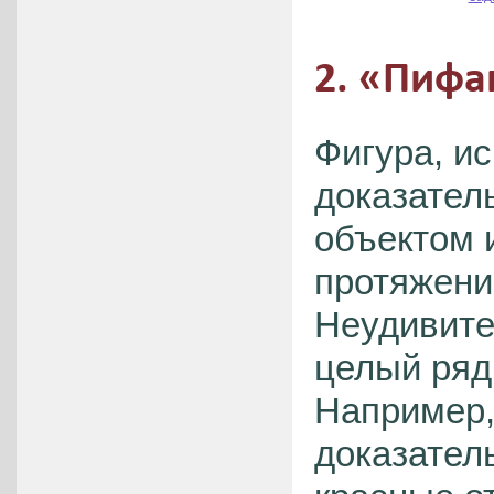
2. «Пиф
Фигура, и
доказател
объектом 
протяжении
Неудивите
целый ряд
Например,
доказател