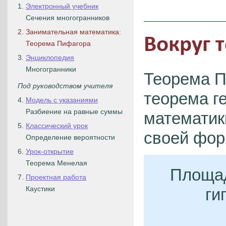
1.
Электронный учебник
Сечения многогранников
2.
Занимательная математика:
Вокруг 
Теорема Пифагора
3.
Энциклопедия
Многогранники
Теорема П
Под руководством учителя
теорема ге
4.
Модель с указаниями
Разбиение на равные суммы
математик
5.
Классический урок
своей фор
Определение вероятности
6.
Урок-открытие
Теорема Менелая
Площад
7.
Проектная работа
Каустики
ги