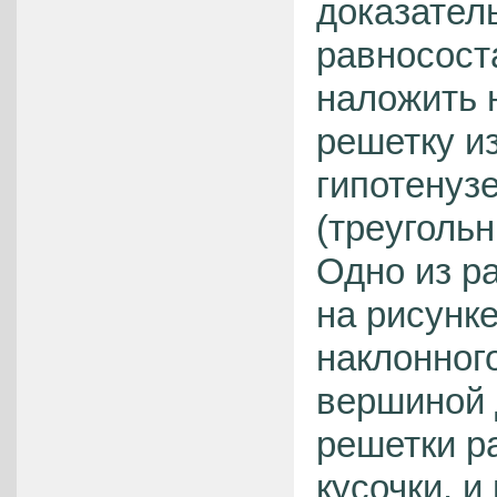
доказател
равносост
наложить 
решетку из
гипотенуз
(треуголь
Одно из р
на рисунк
наклонног
вершиной 
решетки р
кусочки, и