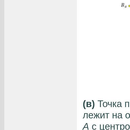
(в)
Точка п
лежит на 
A
с центро