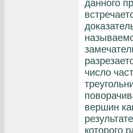
данного п
встречает
доказател
называемо
замечатель
разрезает
число част
треугольн
поворачив
вершин ка
результате
которого р