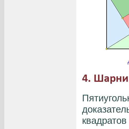
4. Шарни
Пятиуголь
доказател
квадратов