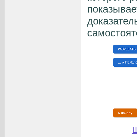
показывает
доказател
самостоят
Ш