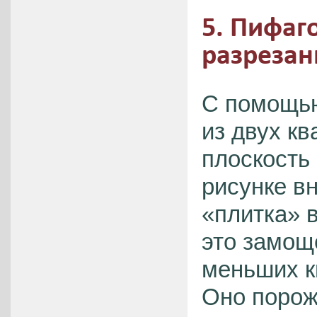
5. Пифаг
разрезан
С помощью
из двух к
плоскость
рисунке вн
«плитка» 
это замощ
меньших к
Оно порож