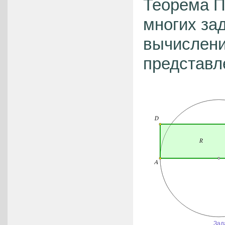
Теорема П
многих за
вычислени
представл
Зад