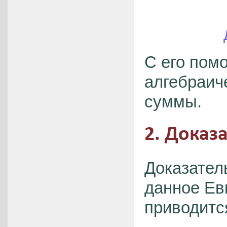
С его пом
алгебраич
суммы.
2. Доказ
Доказател
данное Ев
приводитс