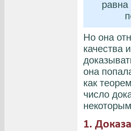
равна
п
Но она от
качества 
доказывать
она попала
как теоре
число док
некоторым
1. Доказ