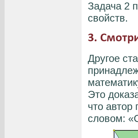
Задача 2 
свойств.
3. Смотр
Другое ст
принадлеж
математик
Это доказ
что автор 
словом: «