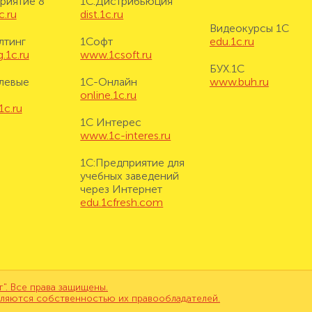
риятие 8
1С:Дистрибьюция
c.ru
dist.1c.ru
Видеокурсы 1С
лтинг
1Софт
edu.1c.ru
.1c.ru
www.1csoft.ru
БУХ.1С
левые
1С-Онлайн
www.buh.ru
online.1c.ru
1c.ru
1С Интерес
www.1c-interes.ru
1С:Предприятие для
учебных заведений
через Интернет
edu.1cfresh.com
. Все права защищены.
вляются собственностью их правообладателей.