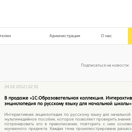
телям
Администрации
О нас
Подписаться на новости:
24.02.2012 | 22:32
В продаже «1С:Образовательная коллекция. Интеракти
энциклопедия по русскому языку для начальной школы»
Интерактивная энциклопедия по русскому языку для начальной
мультимедийное пособие, которое позволяет проверить знания 
потренировать его в правописании, повторить с ним основ
изучаемого предмета. Каждая тема проиллюстрирована разъя