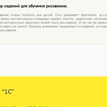
р изданий для обучения рисованию.
ование очень полезно для детей. Оно развивает фантазию, асс
также мыслительные операции: анализ, синтез, сравнение, обобщен
ким интересным занятием может быть рисование. И не так уж важно
исовать не умеют. Вашему вниманию предлагаются издания, котор
рисования.
 “1С”