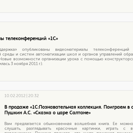
ы телеконференций «1С»
держка» опубликованы видеоматериалы телеконференций 
 среды и систем автоматизации школ и органов управлений обр
и «Новые возможности организации урока с помощью конструкторс
ась 3 ноября 2011 г.).
10.02.2012 | 20:32
В продаже «1С:Познавательная коллекция. Поиграем в с
Пушкин А.С. «Сказка о царе Салтане»
Вам предлагается обыкновенная волшебная книга. Ее можно
слушать, разглядывать красочные картинки, играть с в