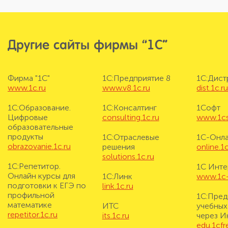
Другие сайты фирмы “1С”
Фирма "1С"
1С:Предприятие 8
1С:Дис
www.1c.ru
www.v8.1c.ru
dist.1c.r
1С:Образование.
1С:Консалтинг
1Софт
Цифровые
consulting.1c.ru
www.1cs
образовательные
продукты
1С:Отраслевые
1С-Онл
obrazovanie.1c.ru
решения
online.1c
solutions.1c.ru
1С:Репетитор.
1С Инте
Онлайн курсы для
1С:Линк
www.1c-i
подготовки к ЕГЭ по
link.1c.ru
профильной
1С:Пред
математике
ИТС
учебных
repetitor.1c.ru
its.1c.ru
через И
edu.1cf