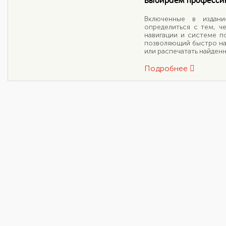
Выбираем професси
Включенные в издан
определиться с тем, ч
навигации и системе п
позволяющий быстро най
или распечатать найде
Подробнее