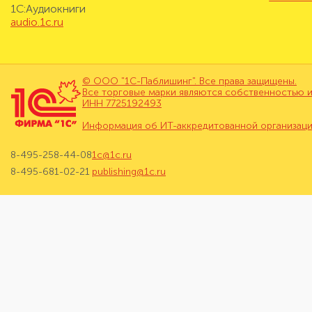
1С:Аудиокниги
audio.1c.ru
© ООО "1С-Паблишинг". Все права защищены.
Все торговые марки являются собственностью и
ИНН 7725192493
Информация об ИТ-аккредитованной организац
8-495-258-44-08
1c@1c.ru
8-495-681-02-21
publishing@1c.ru