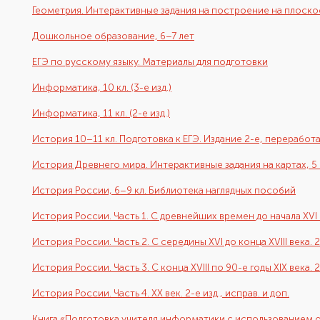
Геометрия. Интерактивные задания на построение на плоскос
Дошкольное образование, 6–7 лет
ЕГЭ по русскому языку. Материалы для подготовки
Информатика, 10 кл. (3-е изд.)
Информатика, 11 кл. (2-е изд.)
История 10–11 кл. Подготовка к ЕГЭ. Издание 2-е, перерабо
История Древнего мира. Интерактивные задания на картах, 5 
История России, 6–9 кл. Библиотека наглядных пособий
История России. Часть 1. С древнейших времен до начала XVI ве
История России. Часть 2. С середины XVI до конца XVIII века. 2-
История России. Часть 3. С конца XVIII по 90-е годы XIX века. 2-
История России. Часть 4. XX век. 2-е изд., исправ. и доп.
Книга «Подготовка учителя информатики с использованием 