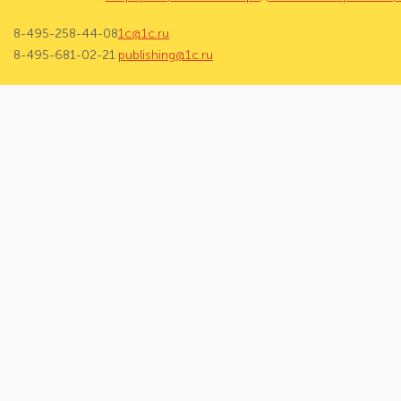
8-495-258-44-08
1c@1c.ru
8-495-681-02-21
publishing@1c.ru