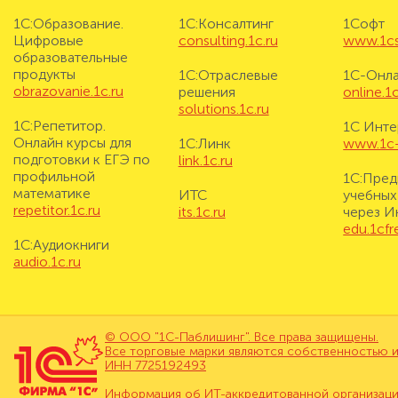
1С:Образование.
1С:Консалтинг
1Софт
Цифровые
consulting.1c.ru
www.1cs
образовательные
продукты
1С:Отраслевые
1С-Онл
obrazovanie.1c.ru
решения
online.1c
solutions.1c.ru
1С:Репетитор.
1С Инте
Онлайн курсы для
1С:Линк
www.1c-i
подготовки к ЕГЭ по
link.1c.ru
профильной
1С:Пред
математике
ИТС
учебных
repetitor.1c.ru
its.1c.ru
через И
edu.1cf
1С:Аудиокниги
audio.1c.ru
© ООО "1С-Паблишинг". Все права защищены.
Все торговые марки являются собственностью и
ИНН 7725192493
Информация об ИТ-аккредитованной организац